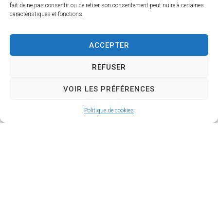
Groupe scolaire
fait de ne pas consentir ou de retirer son consentement peut nuire à certaines
Pierre-et-Marie-Curie
caractéristiques et fonctions.
École maternelle Pierre-et-Marie-Curie
ACCEPTER
REFUSER
École élémentaire Pierre-et-Marie-Curie
VOIR LES PRÉFÉRENCES
Politique de cookies
École privée Sainte-
Cécile
École privée Sainte-Cécile maternelle et
élémentaire