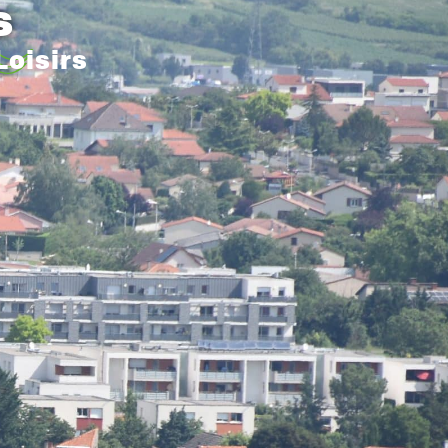
s
Loisirs