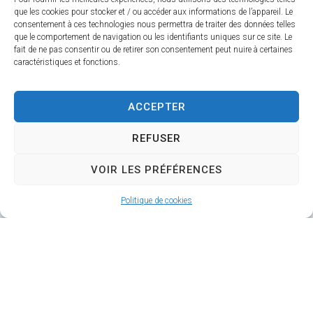
que les cookies pour stocker et / ou accéder aux informations de l’appareil. Le
consentement à ces technologies nous permettra de traiter des données telles
Mairie de
Horaires
que le comportement de navigation ou les identifiants uniques sur ce site. Le
Cébazat
d'ouverture
fait de ne pas consentir ou de retirer son consentement peut nuire à certaines
caractéristiques et fonctions.
8 bis, cours des
Du lundi au
Perches
vendredi
de
63118 Cébazat
8h30 à 12h30
ACCEPTER
et de 13h30 à
04 73 16 30
REFUSER
17h00
30
VOIR LES PRÉFÉRENCES
Nous
contacter
Politique de cookies
Menti
Confi
Plan
Donnée
© 2025 Propulsé par Utopia
ons
denti
du
s
(sites internet de
légale
alité
site
personn
collectivités & GRC/GRU)