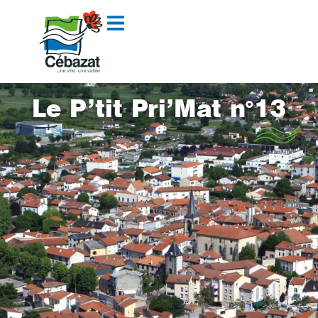
contenu
principal
Le P’tit Pri’Mat n°13