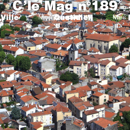
C’le Mag n°189
Ville
Quotidien
Mon
Mes