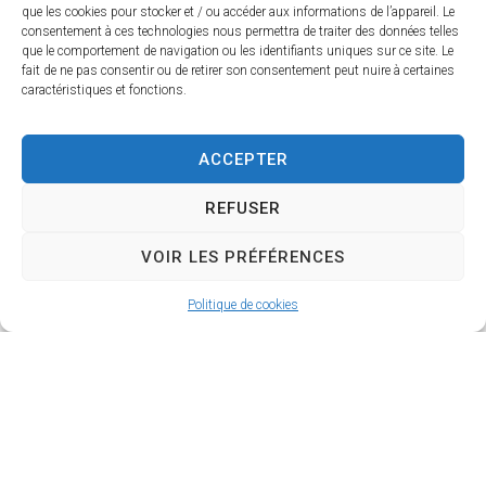
que les cookies pour stocker et / ou accéder aux informations de l’appareil. Le
consentement à ces technologies nous permettra de traiter des données telles
que le comportement de navigation ou les identifiants uniques sur ce site. Le
fait de ne pas consentir ou de retirer son consentement peut nuire à certaines
caractéristiques et fonctions.
9 - C'ici
ACCEPTER
10 - C'immanquable
REFUSER
VOIR LES PRÉFÉRENCES
11 - C'associatif
Politique de cookies
12 - C'show
13 - C'naturel