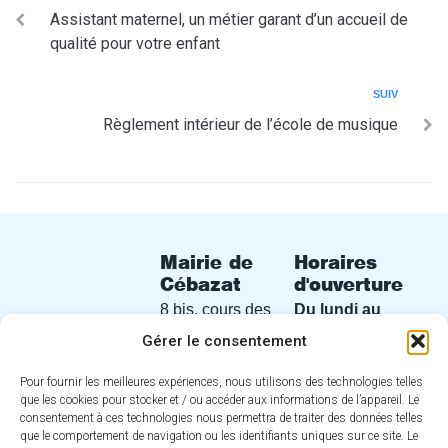
Assistant maternel, un métier garant d’un accueil de
qualité pour votre enfant
SUIV
Règlement intérieur de l’école de musique
Mairie de
Horaires
Cébazat
d'ouverture
8 bis, cours des
Du lundi au
Perches
vendredi
de
Gérer le consentement
63118 Cébazat
8h30 à 12h30
Pour fournir les meilleures expériences, nous utilisons des technologies telles
et de 13h30 à
04 73 16 30
que les cookies pour stocker et / ou accéder aux informations de l’appareil. Le
17h00
consentement à ces technologies nous permettra de traiter des données telles
30
que le comportement de navigation ou les identifiants uniques sur ce site. Le