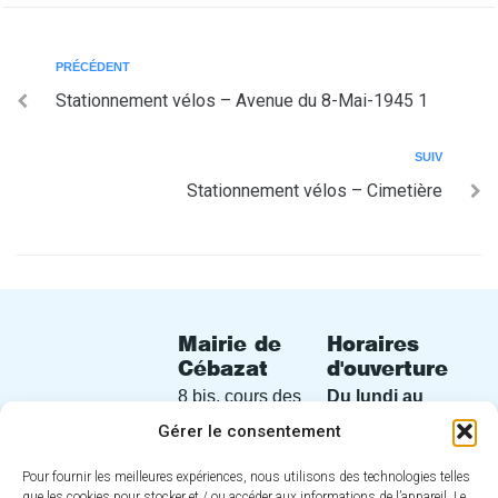
PRÉCÉDENT
Stationnement vélos – Avenue du 8-Mai-1945 1
SUIV
Stationnement vélos – Cimetière
Mairie de
Horaires
Cébazat
d'ouverture
8 bis, cours des
Du lundi au
Perches
vendredi
de
Gérer le consentement
63118 Cébazat
8h30 à 12h30
Pour fournir les meilleures expériences, nous utilisons des technologies telles
et de 13h30 à
04 73 16 30
que les cookies pour stocker et / ou accéder aux informations de l’appareil. Le