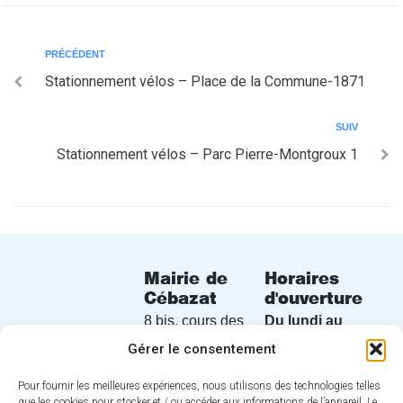
PRÉCÉDENT
Stationnement vélos – Place de la Commune-1871
SUIV
Stationnement vélos – Parc Pierre-Montgroux 1
Mairie de
Horaires
Cébazat
d'ouverture
8 bis, cours des
Du lundi au
Perches
vendredi
de
Gérer le consentement
63118 Cébazat
8h30 à 12h30
Pour fournir les meilleures expériences, nous utilisons des technologies telles
et de 13h30 à
04 73 16 30
que les cookies pour stocker et / ou accéder aux informations de l’appareil. Le