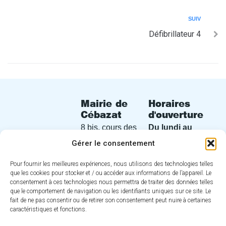
SUIV
Défibrillateur 4
Mairie de
Horaires
Cébazat
d'ouverture
8 bis, cours des
Du lundi au
Perches
vendredi
de
Gérer le consentement
63118 Cébazat
8h30 à 12h30
Pour fournir les meilleures expériences, nous utilisons des technologies telles
et de 13h30 à
04 73 16 30
que les cookies pour stocker et / ou accéder aux informations de l’appareil. Le
17h00
consentement à ces technologies nous permettra de traiter des données telles
30
que le comportement de navigation ou les identifiants uniques sur ce site. Le
fait de ne pas consentir ou de retirer son consentement peut nuire à certaines
Nous
caractéristiques et fonctions.
contacter