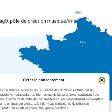
SUIV
agO, pôle de création musique/image
Gérer le consentement
les meilleures expériences, nous utilisons des technologies telles que les
stocker et / ou accéder aux informations de l’appareil. Le consentement à ces
 nous permettra de traiter des données telles que le comportement de navigation
fiants uniques sur ce site. Le fait de ne pas consentir ou de retirer son
 de collectivités & GRC/GRU)
peut nuire à certaines caractéristiques et fonctions.