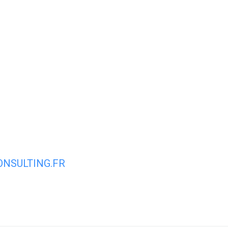
Ville
Quotidien
Mon
Mes
NSULTING.FR