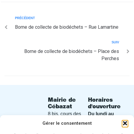
PRÉCÉDENT
Borne de collecte de biodéchets – Rue Lamartine
SUIV
Borne de collecte de biodéchets – Place des
Perches
Mairie de
Horaires
Cébazat
d'ouverture
8 bis, cours des
Du lundi au
Perches
vendredi
de
Gérer le consentement
63118 Cébazat
8h30 à 12h30