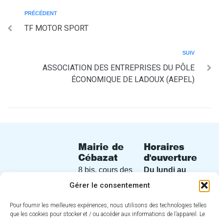
PRÉCÉDENT
TF MOTOR SPORT
SUIV
ASSOCIATION DES ENTREPRISES DU PÔLE
ÉCONOMIQUE DE LADOUX (AEPEL)
Mairie de
Horaires
Cébazat
d'ouverture
8 bis, cours des
Du lundi au
Perches
vendredi
de
Gérer le consentement
63118 Cébazat
8h30 à 12h30
Pour fournir les meilleures expériences, nous utilisons des technologies telles
et de 13h30 à
04 73 16 30
que les cookies pour stocker et / ou accéder aux informations de l’appareil. Le
17h00