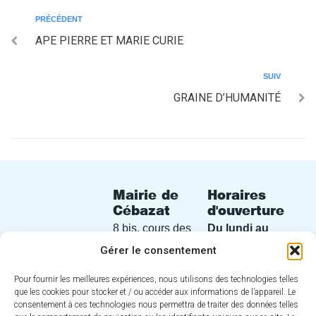
PRÉCÉDENT
APE PIERRE ET MARIE CURIE
SUIV
GRAINE D’HUMANITÉ
Mairie de
Horaires
Cébazat
d'ouverture
8 bis, cours des
Du lundi au
Perches
vendredi
de
Gérer le consentement
63118 Cébazat
8h30 à 12h30
Pour fournir les meilleures expériences, nous utilisons des technologies telles
et de 13h30 à
04 73 16 30
que les cookies pour stocker et / ou accéder aux informations de l’appareil. Le
17h00
consentement à ces technologies nous permettra de traiter des données telles
30