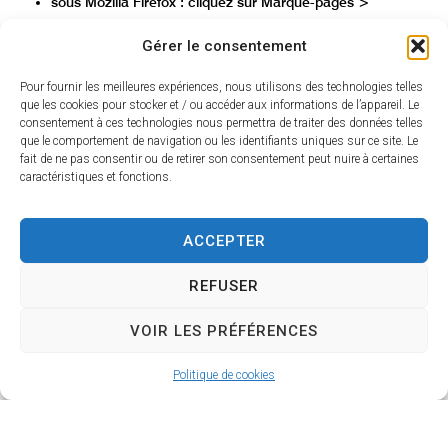
sous Mozilla Firefox : cliquez sur Marque-pages >
Marquer cette page
Gérer le consentement
sous Safari : cliquez sur Signets > Ajouter aux signets
sous Internet explorer : cliquez sur Favoris > Ajouter aux
Pour fournir les meilleures expériences, nous utilisons des technologies telles
favoris
que les cookies pour stocker et / ou accéder aux informations de l’appareil. Le
sous Opéra : cliquez sur Signets > Signet vers la page
consentement à ces technologies nous permettra de traiter des données telles
que le comportement de navigation ou les identifiants uniques sur ce site. Le
Utilisateurs de claviers, appuyez simultanément sur les
fait de ne pas consentir ou de retirer son consentement peut nuire à certaines
touches « Ctrl » + « D » de votre clavier si vous êtes sur
caractéristiques et fonctions.
PC, ou sur les touches « Cmd » + « D » si vous êtes sous
Mac.
ACCEPTER
Compatibilité avec les navigateurs
REFUSER
Ce site suit les préconisations faites par le W3C et est
compatible HTML 5 et CSS3.
VOIR LES PRÉFÉRENCES
Il est donc accessible via de nombreux navigateurs :
sous Windows : Firefox, Opera, Edge, Chrome
Politique de cookies
sous Mac OS X : Firefox, Opera, Safari, Chrome
sous GNU/Linux : Firefox, Opera, Chromium